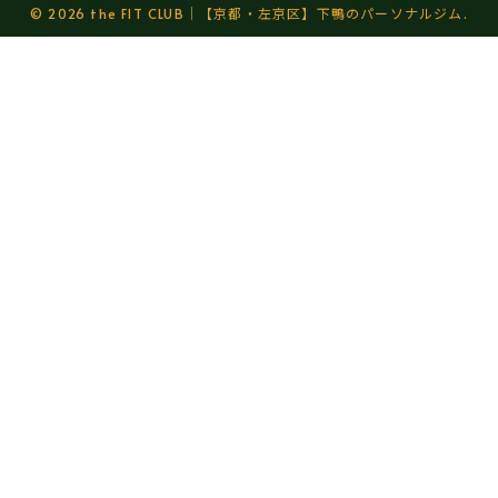
© 2026 the FIT CLUB｜【京都・左京区】下鴨のパーソナルジム.